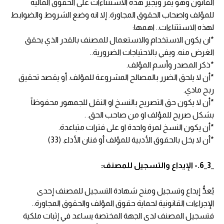
القانون وهو يقر ويجيز هذه الاستثناءات على الحقوق المالية
للمؤلف واصحاب الحقوق المجاورة. إلا انه وضع الشروط والضوابط
لهذه الاستثناءات.. اهمها:
*ان يكون الاستخدام والاستعمال للمصنف بالقدر الذي يحقق
الغرض منه. ويفي بالاحتياجات الضرورية..
*ذكر المصدر وأسم المؤلف.
*أن لا يلحق الضرر بالمصالح المشروعة للمؤلف. أو يقصد تحقيق
ربح مادي.
*أن لا يكون حق التصريح بالنسخ او النقل للجمهور محفوظاً
بشكل صريح للمؤلف او من صاحب الحق. .
*أن يكون النسخ لمرة واحدة او على فترات متباعدة.
*أن لا يخل بالحقوق الأدبية للمؤلف أو فنان الأداء. (33)
_3_6.- الإيداع والتسجيل للمصنف:
يُعدُّ إيداع وتسجيل ومنح شهادة التسجيل للمصنف إحدى
الإجراءات القانونية لحماية حقوق المؤلف والحقوق المجاورة..
فتسجيل المصنف لدى الجهة المختصة يساعد في إثبات ملكية