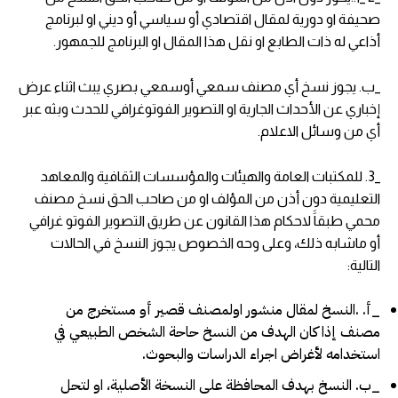
صحيفة او دورية لمقال اقتصادي أو سياسي أو ديني او لبرنامج
أذاعي له ذات الطابع او نقل هذا المقال او البرنامج للجمهور.
_ب. يجوز نسخ أي مصنف سمعي أوسمعي بصري يبث اثناء عرض
إخباري عن الأحداث الجارية او التصوير الفوتوغرافي للحدث وبثه عبر
أي من وسائل الاعلام.
_3. للمكتبات العامة والهيئات والمؤسسات الثقافية والمعاهد
التعليمية دون أذن من المؤلف او من صاحب الحق نسخ مصنف
محمي طبقاََ لاحكام هذا القانون عن طريق التصوير الفوتو غرافي
أو ماشابه ذلك، وعلى وحه الخصوص يجوز النسخ في الحالات
التالية:
_أ. .النسخ لمقال منشور اولمصنف قصير أو مستخرج من
مصنف إذا كان الهدف من النسخ حاحة الشخص الطبيعي في
استخدامه لأغراض اجراء الدراسات والبحوث.
_ب. النسخ بهدف المحافظة على النسخة الأصلية، او لتحل