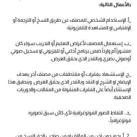
بالأعمال التالية:
_أ. الإستخدام الشخصي للمصنف عن طريق النسخ أو الترجمة أو
الإقتباس او المشاهدة التلفزيونية.
_ب. إستعمال المصنف لأغراض التعليم أو التدريب سواء كان
منشوراً أم وارداً ضمن برنامج أذاعي أو تلفزيوني او تسجيل صوتي
أوصوتي بصري وبالقدر الذي يحقق الغرض.
_ج. الإستشهاد بفقرات أو مقتطفات من مصنف أخر بهدف
الإيضاح او الشرح او النقد وبالقدر الذي يحقق الغرض. وينطبق هذا
الإستثناء أيضاً على الفقرات المنقولة من المقالات والدوريات
الصحفية.
_د. . التقاط الصور الفوتوغرافية لأي كائن سبق تصويره
فوتوغرافياً..
_2 _أ..يحوز دون اذن من المؤلف او من صاحب الحق النسخ من