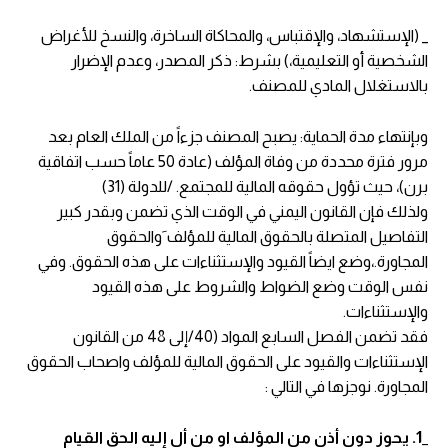
_ (الإستشهاد، والإقتباس، والمحاكاة الساخرة، والنسخ للأغراض
الشخصية أو التعليمية،) بشرط: ذكر المصدر، وعدم الإضرار
بالاستغلال المادي للمصنف.
وبإنتهاء مدة الحماية: يصبح المصنف جزءاً من الملك العام بعد
مرور فترة محددة من وفاة المؤلف (عادة 50 عاماً حسب اتفاقية
برن)، حيث تؤول حقوقه المالية للمجتمع. /للدولة (31)
ولذلك فإن القانون اليمني في الوقت الذي تضمن وبقدر كبير
التفاصيل المتصلة بالحقوق المالية للمؤلف َوالحقوق
المجاورة.،وضع ايضاً القيود والإستثناءات على هذه الحقوق. وفي
نفس الوقت وضع الضواط والشروط على هذه القيود
والإستثناءات.
فقد تضمن الفصل السابع المواد (40/إلى 48 من القانون
الإستثناءات والقيود على الحقوق المالية للمؤلف واصحاب الحقوق
المجاورة. نوجزها في التالي :
_1. يحوز دون أذن من المؤلف او من أل إليه الحق القيام