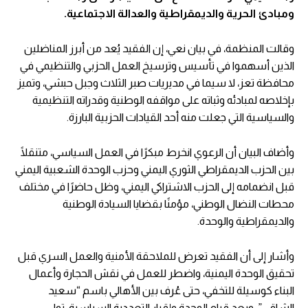
ومبادئ الحرية والديمقراطية والعدالة الاجتماعية.
وقالت المنظمة، في بيان نعي، إن الفقيد يُعد من أبرز المناضلين
الذين أسهموا في تأسيس وترسيخ العمل الحزبي والتنظيمي في
محافظة تعز، لا سيما في مديريات صبر الثلاث وجبل حبشي، وتميز
بإخلاصه لمبادئه وثباته على مواقفه الوطنية وقدراته التنظيمية
والسياسية التي جعلت منه أحد القيادات الحزبية البارزة.
وأضاف البيان أن الرعوي انخرط مبكرًا في العمل السياسي، متنقلًا
بين الحزب الديمقراطي الثوري اليمني وحزب الوحدة الشعبية اليمني
قبل انضمامه إلى الحزب الاشتراكي اليمني، وظل حاضرًا في مختلف
محطات النضال الوطني، مؤمنًا بقضايا السيادة الوطنية
والديمقراطية والوحدة.
وأشار إلى أن الفقيد تعرض للملاحقة الأمنية والعمل السري قبل
تحقيق الوحدة اليمنية، واضطر للعمل في نقش الحجارة وأعمال
البناء كوسيلة للتخفي، حتى عُرف بين الأهالي باسم “سعيد
الشاقي”. وبعد قيام الوحدة وإقرار التعددية السياسية، تولى