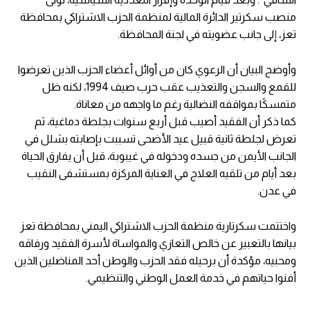
منصب سكرتير الدائرة المالية لمنظمة الحزب الاشتراكي بمحافظة
تعز، إلى جانب عضويته في لجنة المحافظة.
وأوضح البيان أن الرعوي كان من أوائل أعضاء الحزب الذين تعرضوا
للقمع والسجن والتعذيب عقب حرب صيف 1994، لكنه ظل
متمسكًا بمواقفه النضالية رغم ما واجهه من معاناة.
كما ذكر أن الفقيد أصيب قبل أربع سنوات بجلطة دماغية، ثم
تعرض لجلطة ثانية قبيل عيد الأضحى تسببت بإصابته بشلل في
الجانب الأيمن من جسده ودخوله في غيبوبة، قبل أن يفارق الحياة
بعد أيام من تلقيه العلاج في العناية المركزة بمستشفى النقيب
في عدن.
واختتمت سكرتارية منظمة الحزب الاشتراكي اليمني بمحافظة تعز
بيانها بالتعبير عن خالص التعازي والمواساة لأسرة الفقيد ورفاقه
ومحبيه، مؤكدة أن برحيله فقد الحزب والوطن أحد المناضلين الذين
أفنوا حياتهم في خدمة العمل الوطني والتنظيمي.