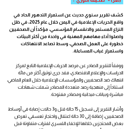
(تعز) – “صحيفة الثوري”:
كشف تقرير سنوي حديث عن استمرار التدهور الحاد في
واقع الحريات الإعلامية في اليمن خلال عام 2025، في ظل
النزاع المستمر والانقسام المؤسسي، مؤكداً أن الصحفيين
واصلوا أداء مهامهم المهنية في واحدة من أكثر البيئات
خطورة على العمل الصحفي، وسط تصاعد الانتهاكات
واستمرار غياب المساءلة.
ووفقاً للتقرير الصادر عن مرصد الحريات الإعلامية التابع لمركز
الدراسات والإعلام الاقتصادي، فقد جرى توثيق أكثر من مائة
انتهاك ضد الصحفيين والمؤسسات الإعلامية خلال العام الماضي،
استناداً إلى منهجية رصد متعددة المصادر شملت شهادات
مباشرة وبيانات ميدانية ومصادر مفتوحة.
وأشار التقرير إلى تسجيل 15 حالة قتل و3 حالات إصابة في أوساط
الصحفيين، إضافة إلى 30 حالة اعتقال واحتجاز تعسفي، تعرض
بعض المحتجزين خلالها للإخفاء القسري لفترات متفاوتة قبل