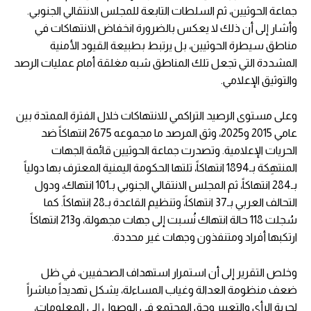
جماعة الحوثيين، ثم السلطات التابعة للمجلس الانتقالي الجنوبي.
وأشار إلى أن ذلك لا يعكس بالضرورة انخفاض الانتهاكات في
مناطق سيطرة الحوثيين، بل يرتبط بطبيعة القيود الأمنية
المشددة التي تجعل تلك المناطق شبه مغلقة أمام عمليات الرصد
والتوثيق الإعلامي.
وعلى مستوى الرصيد التراكمي للانتهاكات خلال الفترة الممتدة بين
عامي 2015 و2025، وثق المرصد ما مجموعه 2675 انتهاكاً ضد
الحريات الإعلامية. وتصدرت جماعة الحوثيين قائمة الجهات
المنتهِكة بـ1894 انتهاكاً، تلتها الحكومة اليمنية المعترف بها دولياً
بـ284 انتهاكاً، ثم المجلس الانتقالي الجنوبي بـ101 انتهاك، ودول
التحالف العربي بـ37 انتهاكاً، وتنظيم القاعدة بـ28 انتهاكاً. كما
سُجلت 118 حالة انتهاك نُسبت إلى جهات مجهولة، و213 انتهاكاً
ارتكبها أفراد ومتنفذون وجهات غير محددة.
وخلص التقرير إلى أن استمرار استهداف الصحفيين، في ظل
ضعف منظومة العدالة وغياب المساءلة، يشكل تهديداً مباشراً
لحرية الرأي والتعبير وحق المجتمع في الوصول إلى المعلومات،