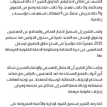
الكشف عن أماكن احتجازهم. كما وثق التقرير 27 حالة استجواب
ومحاكمة، و8 حالات تهديد، و5 حالات ملاحقة ومنع من التصوير،
و11 حالة تحريض، فضلاً عن 9 انتهاكات استهدفت مؤسسات
إعلامية.
ولفت التقرير إلى استمرار احتجاز المحامي والمدافع عن الصحفيين
وحقوق الإنسان عبدالمجيد صبرة في سجون الحوثيين منذ سبتمبر
2025، معتبراً ذلك مؤشراً على اتساع نطاق التضييق ليشمل
المدافعين عن حرية الصحافة ومنظومة الحماية القانونية المرتبطة
بها.
وبيّنت نتائج التقرير أن الاعتقال التعسفي والإخفاء القسري شكلا
أبرز أدوات القمع المستخدمة ضد الصحفيين، بالتزامن مع تصاعد
استخدام الإجراءات القضائية كوسيلة للضغط، عبر توجيه اتهامات
فضفاضة وإحالة قضايا النشر إلى محاكم غير مختصة وفرض
إجراءات قانونية مرهقة.
كما رصد التقرير استمرار القيود الإدارية والأمنية المفروضة على