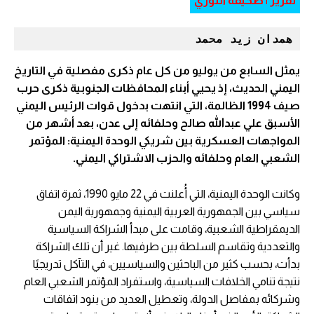
تقرير | صحيفة الثوري
همدان زيد محمد 
يمثل السابع من يوليو من كل عام ذكرى مفصلية في التاريخ
اليمني الحديث، إذ يحيي أبناء المحافظات الجنوبية ذكرى حرب
صيف 1994 الظالمة، التي انتهت بدخول قوات الرئيس اليمني
الأسبق علي عبدالله صالح وحلفائه إلى عدن، بعد أشهر من
المواجهات العسكرية بين شريكي الوحدة اليمنية: المؤتمر
الشعبي العام وحلفائه والحزب الاشتراكي اليمني.
وكانت الوحدة اليمنية، التي أُعلنت في 22 مايو 1990، ثمرة اتفاق
سياسي بين الجمهورية العربية اليمنية وجمهورية اليمن
الديمقراطية الشعبية، وقامت على مبدأ الشراكة السياسية
والتعددية وتقاسم السلطة بين طرفيها. غير أن تلك الشراكة
بدأت، بحسب كثير من الباحثين والسياسيين، في التآكل تدريجيًا
نتيجة تنامي الخلافات السياسية، واستفراد المؤتمر الشعبي العام
وشركائه بمفاصل الدولة، وتعطيل العديد من بنود اتفاقات