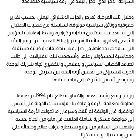
الشراكة، الأمر الذي أدخل البلاد في أزمة سياسية متصاعدة.
وخلال تلك المرحلة، تعرض الحزب الاشتراكي اليمني، بحسب تقارير
حقوقية ووثائق سياسية موتوقة، لسلسلة من عمليات الاغتيال
التي استهدفت عددًا من قياداته وكوادره، وسط اتهامات للمؤتمر
الشعبي العام وحلفائه بالوقوف وراء تلك العمليات و توفير البيئة
التي سمحت بحدوثها، في ظل غياب تحقيقات قضائية مستقلة
ومحاسبة للمسؤولين عنها. وأسهمت تلك الاغتيالات، إلى جانب
تصاعد الخطاب السياسي والإعلامي، والتكفيري تجاه شريك الوحدة
الحزب الاشتراكي في تعميق أزمة الثقة بين شريكي الوحدة
وتقويض أسس الشراكة التي قامت عليها.
ورغم توقيع وثيقة العهد والاتفاق مطلع عام 1994، بوصفها
محاولة لمعالجة الأزمة وإعادة بناء مؤسسات الدولة على أسس
توافقية، فإن الوثيقة لم تُنفذ، وسرعان ما تحولت الأزمة السياسية
إلى مواجهة عسكرية شاملة اندلعت في مايو من العام نفسه،
وانتهت في السابع من يوليو بسيطرة قوات صالح وحلفائه على
عدن وحسم الحرب عسكريًا.