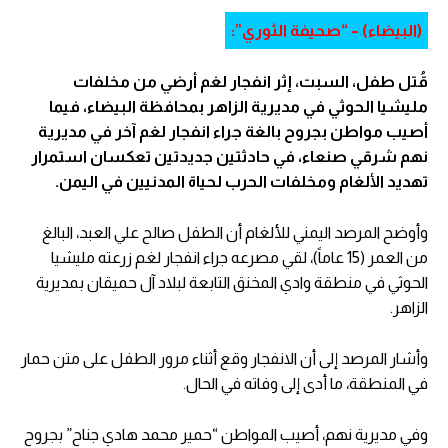
(البيضاء) – “صحيفة الثوري”:
قُتل طفل، السبت، إثر انفجار لغم أرضي من مخلفات
مليشيا الحوثي في مديرية الزاهر بمحافظة البيضاء، فيما
أصيب مواطن بجروح بالغة جراء انفجار لغم آخر في مديرية
نهم شرقي صنعاء، في حادثتين جديدتين تعكسان استمرار
تهديد الألغام ومخلفات الحرب لحياة المدنيين في اليمن.
وأوضح المرصد اليمني للألغام أن الطفل صالح علي العبد، البالغ
من العمر (15 عاماً)، لقي مصرعه جراء انفجار لغم زرعته مليشيا
الحوثي في منطقة وادي المخنق التابعة لبلاد آل حميقان بمديرية
الزاهر.
وأشار المرصد إلى أن الانفجار وقع أثناء مرور الطفل على متن حمار
في المنطقة، ما أدى إلى وفاته في الحال.
وفي مديرية نهم، أصيب المواطن “حمير محمد هادي جناح” بجروح