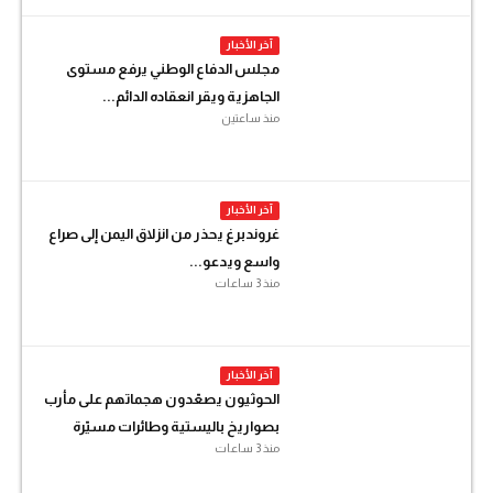
آخر الأخبار
مجلس الدفاع الوطني يرفع مستوى
الجاهزية ويقر انعقاده الدائم...
منذ ساعتين
آخر الأخبار
غروندبرغ يحذر من انزلاق اليمن إلى صراع
واسع ويدعو...
منذ 3 ساعات
آخر الأخبار
الحوثيون يصعّدون هجماتهم على مأرب
بصواريخ باليستية وطائرات مسيّرة
منذ 3 ساعات