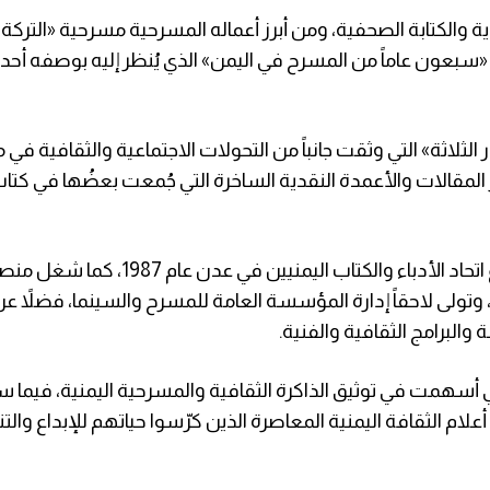
ة والكتابة الصحفية، ومن أبرز أعماله المسرحية مسرحية «التركة» 
 «سبعون عاماً من المسرح في اليمن» الذي يُنظر إليه بوصفه أحد
لثلاثة» التي وثقت جانباً من التحولات الاجتماعية والثقافية في
المقالات والأعمدة النقدية الساخرة التي جُمعت بعضُها في كتا
وتولى الراحل عدداً من المناصب الثقافية، من بينها رئاسة فرع اتحاد الأدباء و
، وتولى لاحقاً إدارة المؤسسة العامة للمسرح والسينما، فضلاً
لبرامج الثقافية والفنية.
تي أسهمت في توثيق الذاكرة الثقافية والمسرحية اليمنية، فيما 
علام الثقافة اليمنية المعاصرة الذين كرّسوا حياتهم للإبداع والت