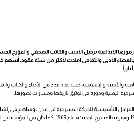
ز رموزها الإبداعية برحيل الأديب والكاتب الصحفي والمؤرخ ال
لعطاء الأدبي والثقافي امتدت لأكثر من ستة عقود، أسهم خل
ارزاً.
ية والأدبية والإعلامية، حيث نعاه عدد من الأدباء والكتاب والم
حية اليمنية ودوره في توثيق تاريخها ومسارات تطورها.
ه بالمراحل التأسيسية للحركة المسرحية في عدن، وساهم في إنشا
الفرق المسرحية، من بينها «فرقة الجنوب المسرحية» عام 1965 و«فرقة المسرح الحديث» عام 1969، كم