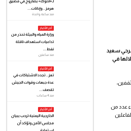
لـ«أدنوك» بصاروخ في مضيق
هرمز.. وإدانات...
منذ ساعة واحدة
آخر الأخبار
وزارة المياه والبيئة تحذر من
تداعيات استهداف ناقلة
نفط...
مسرحي سعيد
منذ ساعتين
الها في
آخر الأخبار
تعز.. تجدد الاشتباكات في
ثقفين،
عدة جبهات وقوات الجيش
تقصف...
منذ 4 ساعات
ء عدد من
آخر الأخبار
ا كان من المؤسسين الفاعلين
الخارجية اليمنية ترحب ببيان
مجلس الأمن وتؤكد أن
استعادة...