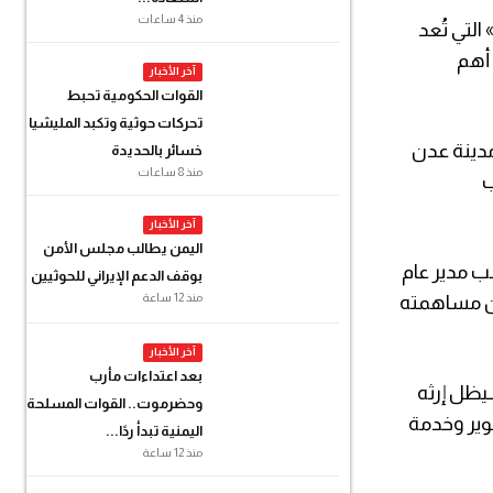
منذ 4 ساعات
التي تُعد
 أهم
آخر الأخبار
القوات الحكومية تحبط
تحركات حوثية وتكبد المليشيا
 مدينة عدن
خسائر بالحديدة
منذ 8 ساعات
ب
آخر الأخبار
اليمن يطالب مجلس الأمن
الكتاب اليمنيين في عدن عام 1987، كما شغل منصب مدير عام
بوقف الدعم الإيراني للحوثيين
منذ 12 ساعة
 عن مساهمته
آخر الأخبار
بعد اعتداءات مأرب
سيظل إرثه
وحضرموت.. القوات المسلحة
نوير وخدمة
اليمنية تبدأ ردًا...
منذ 12 ساعة