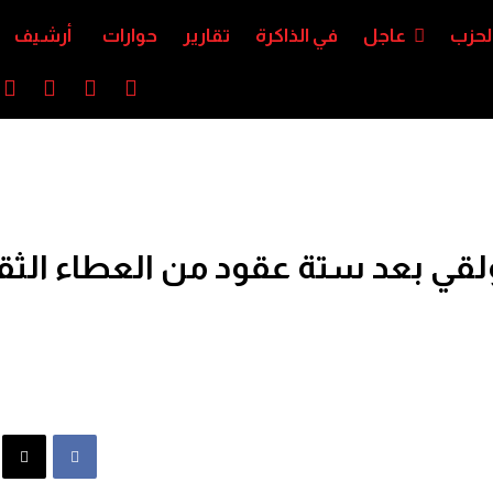
لحزب
عاجل
في الذاكرة
تقارير
حوارات
أرشيف
قي بعد ستة عقود من العطاء الثق