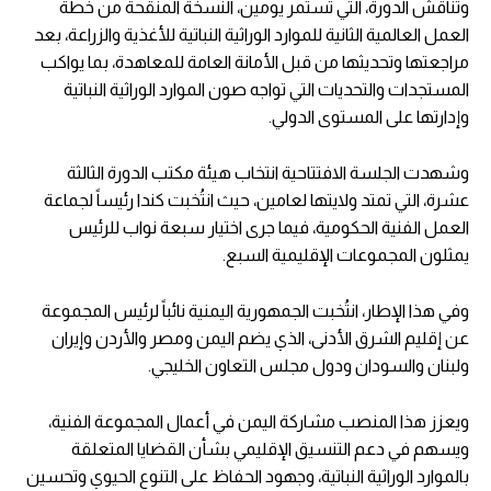
وتناقش الدورة، التي تستمر يومين، النسخة المنقحة من خطة
العمل العالمية الثانية للموارد الوراثية النباتية للأغذية والزراعة، بعد
مراجعتها وتحديثها من قبل الأمانة العامة للمعاهدة، بما يواكب
المستجدات والتحديات التي تواجه صون الموارد الوراثية النباتية
وإدارتها على المستوى الدولي.
وشهدت الجلسة الافتتاحية انتخاب هيئة مكتب الدورة الثالثة
عشرة، التي تمتد ولايتها لعامين، حيث انتُخبت كندا رئيساً لجماعة
العمل الفنية الحكومية، فيما جرى اختيار سبعة نواب للرئيس
يمثلون المجموعات الإقليمية السبع.
وفي هذا الإطار، انتُخبت الجمهورية اليمنية نائباً لرئيس المجموعة
عن إقليم الشرق الأدنى، الذي يضم اليمن ومصر والأردن وإيران
ولبنان والسودان ودول مجلس التعاون الخليجي.
ويعزز هذا المنصب مشاركة اليمن في أعمال المجموعة الفنية،
ويسهم في دعم التنسيق الإقليمي بشأن القضايا المتعلقة
بالموارد الوراثية النباتية، وجهود الحفاظ على التنوع الحيوي وتحسين