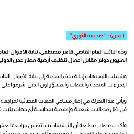
(عدن) – “صحيفة الثوري”:
وجّه النائب العام القاضي قاهر مصطفى، نيابة الأموال ا
المليون دولار مقابل أعمال تنظيف أرضية مطار عدن الدولي، 
وشملت التوجيهات إحالة ملف القضية إلى نيابة الأموال العامة
الإجراءات المتخذة والجهات والمسؤولون الذين أشرفوا على الت
ويأتي هذا التحرك في إطار مساعي الجهات القضائية لمراجعة ت
في ظل مطالبات شعبية وإعلامية بمحاسبة أي جهات يثبت تو
وأكدت مصادر مطلعة أن التحقيقات ستتضمن مراجعة العقود وا
القانونية واتخاذ الإجراءات اللازمة وفقاً لما ستسفر عنه نتائج ا