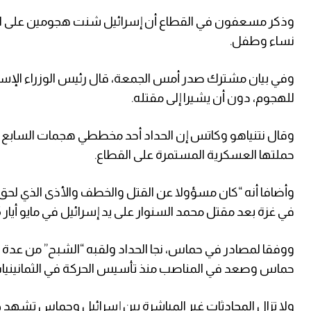
وذكر مسعفون في القطاع أن إسرائيل شنت هجومين على ال
نساء وطفل.
وفي بيان مشترك صدر أمس الجمعة، قال رئيس الوزراء الإسرائي
للهجوم، دون أن يشيرا إلى مقتله.
‌حملتها ⁠العسكرية المستمرة على القطاع.
وأضافا أنه “كان مسؤولا عن القتل والخطف والأذى الذي لحق بآ
في غزة بعد مقتل محمد السنوار على يد إسرائيل في مايو أيار 2025.
ووفقا لمصادر في حماس، نجا الحداد ولقبه “الشبح” من عدة محا
حماس وصعد في المناصب منذ تأسيس الحركة في الثمانينيات
ولا تزال المحادثات غير المباشرة بين إسرائيل وحماس تشهد ج