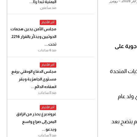
اليمنية تبدأ ردًا...
منذ ساعتين
آخر الأخبار
مجلس الأمن يدين هجمات
الحوثيين ويذكّر بالقرار 2216
تحت...
 جوية على
منذ 6 ساعات
آخر الأخبار
يات المتحدة
مجلس الدفاع الوطني يرفع
مستوى الجاهزية ويقر
انعقاده الدائم...
منذ 8 ساعات
ولد عام
آخر الأخبار
غروندبرغ يحذر من انزلاق
لأقصى بوسط غزة للحداد وزوجته وابنته البالغة من العمر 19 عاما. ولم يتضح بعد
اليمن إلى صراع واسع
ويدعو...
منذ 9 ساعات