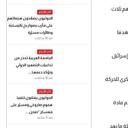
م ثلاث
آخر الأخبار
الحوثيون يصعّدون هجماتهم
على مأرب بصواريخ باليستية
هدفا
وطائرات مسيّرة
منذ 10 ساعات
آخر الأخبار
س، وشنت بعدها إسرائيل
الجامعة العربية تحذر من
تداعيات التصعيد الحوثي
وتؤكد دعمهـا...
منذ 10 ساعات
كري للحركة
آخر الأخبار
الحوثيون يعلنون تنفيذ
م قادة
هجوم صاروخي ومسيّر على
معسكر “صحن...
منذ 11 ساعة
ة ما بعد