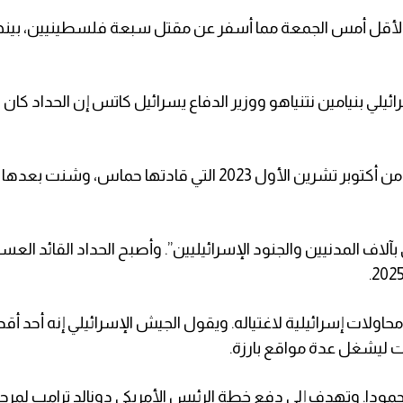
أقل أمس الجمعة مما أسفر عن مقتل سبعة فلسطينيين، بينه
لي بنيامين نتنياهو ووزير الدفاع يسرائيل كاتس إن الحداد كان 
وقال نتنياهو وكاتس إن الحداد أحد مخططي هجمات السابع من أكتوبر تشرين الأول 2023 التي قادتها حما
لاف المدنيين والجنود الإسرائيليين”. وأصبح الحداد القائد العس
ولات إسرائيلية لاغتياله. ويقول ⁠الجيش الإسرائيلي إنه أحد أقد
 ليشغل عدة مواقع بارزة.
مودا. وتهدف إلى دفع ⁠خطة الرئيس الأمريكي دونالد ترامب لمرحل