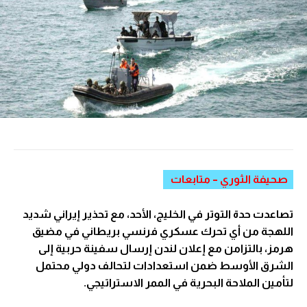
صحيفة الثوري – متابعات
تصاعدت حدة التوتر في الخليج، الأحد، مع تحذير إيراني شديد
اللهجة من أي تحرك عسكري فرنسي بريطاني في مضيق
هرمز، بالتزامن مع إعلان لندن إرسال سفينة حربية إلى
الشرق الأوسط ضمن استعدادات لتحالف دولي محتمل
لتأمين الملاحة البحرية في الممر الاستراتيجي.