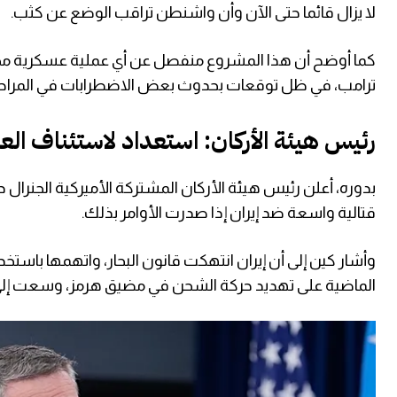
لا يزال قائما حتى الآن وأن واشنطن تراقب الوضع عن كثب.
كما أوضح أن هذا المشروع منفصل عن أي عملية عسكرية محتملة
ترامب، في ظل توقعات بحدوث بعض الاضطرابات في المراحل ا
رئيس هيئة الأركان: استعداد لاستئناف العم
بدوره، أعلن رئيس هيئة الأركان المشتركة الأميركية الجنرال 
قتالية واسعة ضد إيران إذا صدرت الأوامر بذلك.
وأشار كين إلى أن إيران انتهكت قانون البحار، واتهمها باستخ
الماضية على تهديد حركة الشحن في مضيق هرمز، وسعت إلى تع