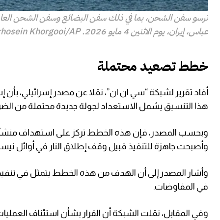
ترسو سفن الشحن، بما في ذلك سفن البضائع وسفن الشحن العامة، 
عباس، إيران، يوم الاثنين 4 مايو 2026.
hosein Khorgooi/AP
خطط تصعيد محتملة
أفاد تقرير لشبكة “سي ان ان”، نقلا عن مصدر إسرائيلي، بأن 
هذا التنسيق يشمل الاستعداد لجولة جديدة محتملة من الضرب
وبحسب المصدر، فإن هذه الخطط تركز على استهداف منشآت ا
وأصبحت جاهزة للتنفيذ قبيل وقف إطلاق النار في أوائل نيسان
وأشار المصدر إلى أن الهدف من هذه الخطط يتمثل في تنفيذ 
في المفاوضات.
وفي المقابل، نقلت الشبكة أن القرار بشأن استئناف العمليات ا