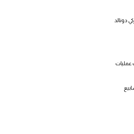
ي دونالد
ف عمليات
ابيع