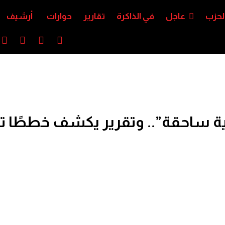
لحزب
عاجل
في الذاكرة
تقارير
حوارات
أرشيف
ية ساحقة”.. وتقرير يكشف خططًا