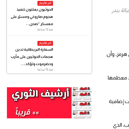
آخر الأخبار
لة بندر
الحوثيون يعلنون تنفيذ
هجوم صاروخي ومسيّر على
معسكر “صحن...
منذ 13 ساعة
آخر الأخبار
السفارة البريطانية تدين
 هرمز، وأن
هجمات الحوثيين على مأرب
وحضرموت وتؤكد:...
منذ 15 ساعة
د معظمها
ت إضافية
ب، الذي