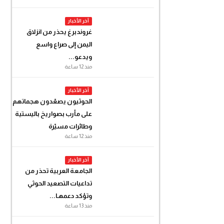
آخر الأخبار
غروندبرغ يحذر من انزلاق
اليمن إلى صراع واسع
ويدعو...
منذ 12 ساعة
آخر الأخبار
الحوثيون يصعّدون هجماتهم
على مأرب بصواريخ باليستية
وطائرات مسيّرة
منذ 12 ساعة
آخر الأخبار
الجامعة العربية تحذر من
تداعيات التصعيد الحوثي
وتؤكد دعمهـا...
منذ 13 ساعة