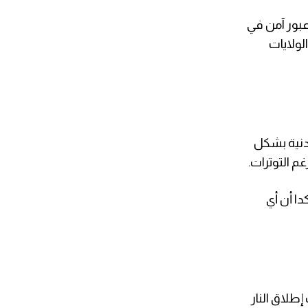
عبور آمن في
لولايات
مدنية بشكل
م التوترات.
دا أن أي
طلاق النار