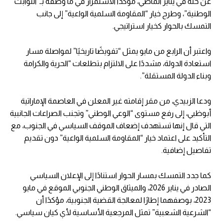
عن حله في يناير الماضي، مؤكدًا الاستمرار في ما وصفه بـ”الثوابت
الوطنية”، وطرح خيار “المقاومة السلمية الواعية” إلى جانب
التمسك بالحوار كخيار استراتيجي.
واعتبر أن الرابع من مايو يمثل “تفويضًا تاريخيًا” لمواصلة مسار
استعادة الدولة، مشددًا على الالتزام بتطلعات “الحرية والكرامة
وبناء الدولة المستقلة”.
ودعا الزبيدي، من مقر إقامته غير المعلن في العاصمة الإماراتية
أبوظبي، إلى رفع مستوى “الوعي الوطني” وتجنب الصراعات الجانبية
التي قال إنها تستهدف إضعاف الموقف السياسي في الجنوب، مع
التأكيد على اعتماد خيار “المقاومة السلمية الواعية” دون تقديم
تفاصيل إضافية.
كما جدد التمسك بمسار الحوار استنادًا إلى الإعلان السياسي
الصادر في يناير 2026، والميثاق الوطني الجنوبي الموقع في مايو
2023، بوصفهما إطارًا لمعالجة القضية الجنوبية، مؤكدًا أن
“الشرعية الشعبية” تمثل المرجعية الأساسية لأي كيان سياسي.