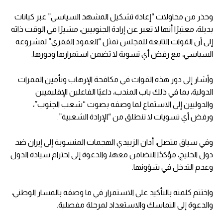
وحذر من محاولات “إعادة تشكيل المشهد السياسي” عبر كيانات
بديلة، معتبرًا أنها لا تعبر عن إرادة الجنوبيين، مشيرًا في الوقت ذاته
إلى أن القوات التابعة للمجلس تمثل “العمود الفقري” لمشروعه
السياسي، مع رفض أي تسوية لا تضمن استمرارها ودورها.
وأشار إلى دور هذه القوات في مكافحة الإرهاب وتأمين الممرات
الدولية، بما في ذلك باب المندب، داعيًا الفاعلين الإقليميين
والدوليين إلى الاستماع لما وصفه بصوت “شعب الجنوب”،
ورفض أي تسويات لا تنطلق من “الإرادة الشعبية”.
وفي سياق متصل، أدان الزبيدي الهجمات المنسوبة إلى إيران ضد
دول الخليج، مؤكدًا التضامن معها، والدعوة إلى احترام سيادة الدول
وعدم التدخل في شؤونها.
واختتم كلمته بالتأكيد على الاستمرار في ما وصفه بالمسار الوطني،
والدعوة إلى التماسك والاستعداد لمرحلة مفصلية.