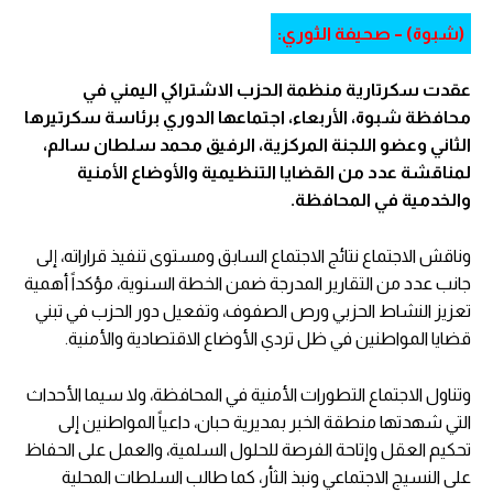
(شبوة) – صحيفة الثوري:
عقدت سكرتارية منظمة الحزب الاشتراكي اليمني في
محافظة شبوة، الأربعاء، اجتماعها الدوري برئاسة سكرتيرها
الثاني وعضو اللجنة المركزية، الرفيق محمد سلطان سالم،
لمناقشة عدد من القضايا التنظيمية والأوضاع الأمنية
والخدمية في المحافظة.
وناقش الاجتماع نتائج الاجتماع السابق ومستوى تنفيذ قراراته، إلى
جانب عدد من التقارير المدرجة ضمن الخطة السنوية، مؤكداً أهمية
تعزيز النشاط الحزبي ورص الصفوف، وتفعيل دور الحزب في تبني
قضايا المواطنين في ظل تردي الأوضاع الاقتصادية والأمنية.
وتناول الاجتماع التطورات الأمنية في المحافظة، ولا سيما الأحداث
التي شهدتها منطقة الخبر بمديرية حبان، داعياً المواطنين إلى
تحكيم العقل وإتاحة الفرصة للحلول السلمية، والعمل على الحفاظ
على النسيج الاجتماعي ونبذ الثأر، كما طالب السلطات المحلية