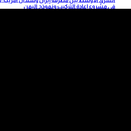
الشرق الأوسط بين مطرقة إيران وسندان أمريكا: ق
في مشروع إعادة التركيب ونموذج اليمن