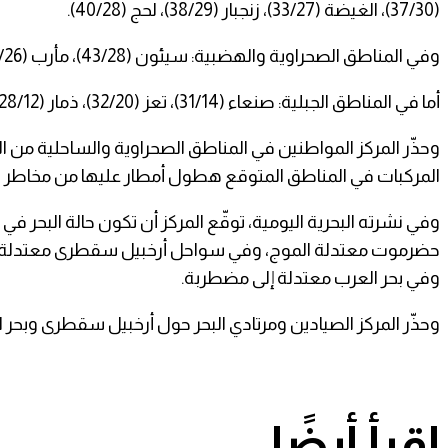
(37/30)، الغيضة (33/27)، زنجبار (38/29)، لحج (40/28).
وفي المناطق الصحراوية والهضبية: سيئون (43/28)، مأرب (41/26)، عتق (39/25)، بيحان (39/23).
أما في المناطق الجبلية: صنعاء (31/14)، تعز (32/20)، ذمار (28/12)، الضالع (33/20)، إب (30/16)، البيضاء (31/16).
وحذّر المركز المواطنين في المناطق الصحراوية والساحلية من ال
المركبات في المناطق المتوقع هطول أمطار عليها من مخاطر ال
وفي نشرته البحرية اليومية، توقّع المركز أن تكون حالة الب
حضرموت معتدلة الموج، وفي سواحل أرخبيل سقطرى معتدلة إلى 
وفي بحر العرب معتدلة إلى مضطربة.
وحذّر المركز الصيادين ومرتادي البحر حول أرخبيل سقطرى وبحر 
اقرأ أيضًا