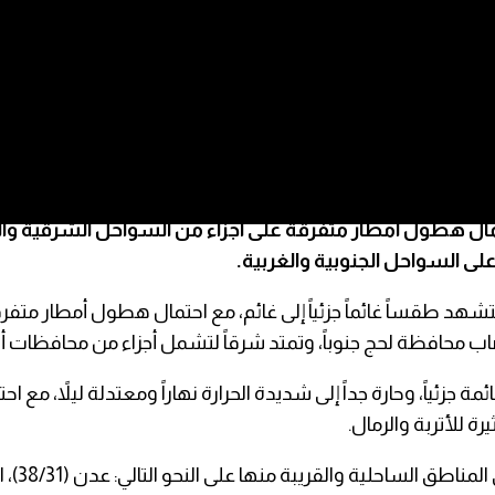
لطيران المدني والأرصاد، اليوم الجمعة، أن تشهد المناطق الساحلية 
ع احتمال هطول أمطار متفرقة على أجزاء من السواحل الشرقية و
لى السواحل الجنوبية والغربية.
شهد طقساً غائماً جزئياً إلى غائم، مع احتمال هطول أمطار متفرقة
 محافظة لحج جنوباً، وتمتد شرقاً لتشمل أجزاء من محافظات 
جزئياً، وحارة جداً إلى شديدة الحرارة نهاراً ومعتدلة ليلاً، مع ا
 للأتربة والرمال.