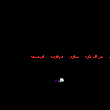
في الذاكرة
تقارير
حوارات
أرشيف
لسواحل والصحارى واحتمال أمطار م