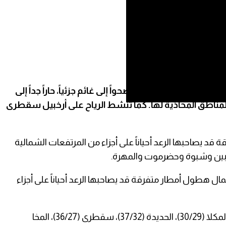
والقريبة منها طقساً صحواً إلى غائم جزئياً، حاراً جداً إلى
المناطق المحاذية لها. كما تنشط الرياح على أرخبيل سقطرى
 قد يصاحبها الرعد أحياناً على أجزاء من المرتفعات الشمالية
أبين وشبوة وحضرموت والمهرة.
حتمال هطول أمطار متفرقة قد يصاحبها الرعد أحياناً على أجزاء
ووفقاً للنشرة، جاءت درجات الحرارة العظمى والصغرى اليوم في المناطق الساحلية والقريبة منها على النحو التالي: عدن (38/31)، المكلا (30/29)، الحديدة (37/32)، سقطرى (36/27)، المخا