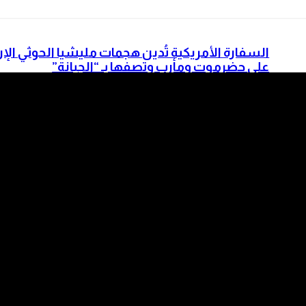
السفارة الأمريكية تُدين هجمات مليشيا الحوثي الإر
على حضرموت ومأرب وتصفها بـ “الجبانة”