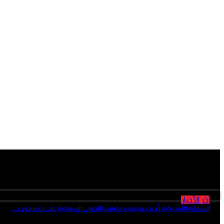
آخر الأخبار
آخر الأخبار
السفارة الأمريكية تُدين هجمات مليشيا الحوثي الإرهابية على حضرموت...
منذ ساعتين