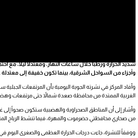
(عدن) – “صحيفة الثوري”:
توقّع مركز التنبؤات الجوية والإنذار المبكر في الهيئة العامة ل
شديد الحرارة ورطباً خلال ساعات النهار، ومعتدلاً ليلاً، م
وأجزاء من السواحل الشرقية، بينما تكون خفيفة إلى معتدلة ع
وأفاد المركز في نشرته الجوية اليومية بأن المرتفعات الجبلية ست
الغربية الممتدة من محافظة صعدة شمالاً حتى مرتفعات وهضاب
وأشار إلى أن المناطق الصحراوية والهضبية ستكون صحواً إلى غائمة 
من صحاري محافظتي حضرموت والمهرة، فيما تنشط الرياح المثيرة