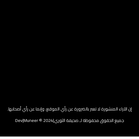
إن الآراء المنشورة لا تعبر بالضرورة عن رأي الموقع، وإنما عن رأي أصحابها.
جميع الحقوق محفوظة لـ صحيفة الثوري|2024 © Dev|Muneer