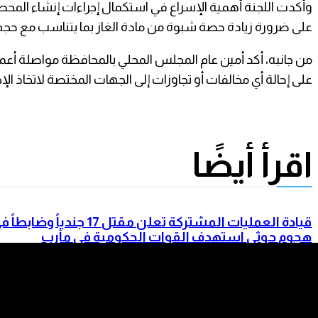
وأكدت اللجنة أهمية الإسراع في استكمال إجراءات إنشاء المحط
على ضرورة زيادة حصة شبوة من مادة الغاز بما يتناسب مع حجم 
من جانبه، أكد أمين عام المجلس المحلي بالمحافظة مواصلة أعمال 
على إحالة أي مخالفات أو تجاوزات إلى الجهات المختصة لاتخاذ ال
اقرأ أيضًا
قيادة العمليات المشتركة تعلن مقتل 17 جندياً وضابطا
هجوم حوثي استهدف القوات الحكومية في مأرب
وحضرموت