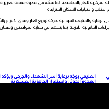
ة المركزية للغاز بالمحافظة، لما تمثله من خطوة مهمة لتعزيز 
الطلب واحتياجات السكان المتزايدة.
الرقابة والمتابعة الميدانية لحركة توزيع الغاز ومدى الالتزام 
إجراءات القانونية اللازمة، بما يسهم في حماية المواطنين وضمان
ً في
العليمي يوجّه برعاية أسر الشهداء والجرحى ويؤكد ا
الهجوم الحوثي واستمرار الجاهزية العسكرية
مجزرة الرويك.. صفعة جديدة على وجه وطنٍ يدفع ث
التراخي والانقسام