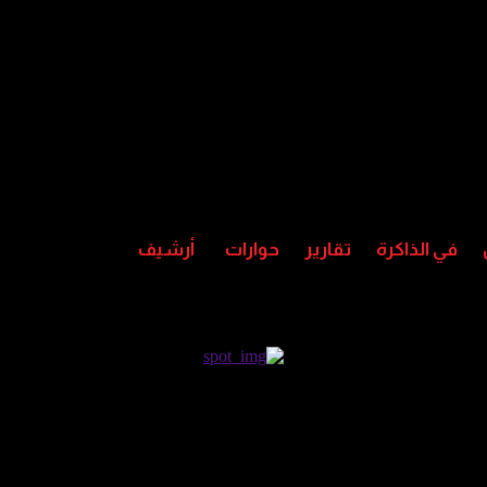
في الذاكرة
تقارير
حوارات
أرشيف
غاز وتدعو لتسريع إنشاء المحطة ال