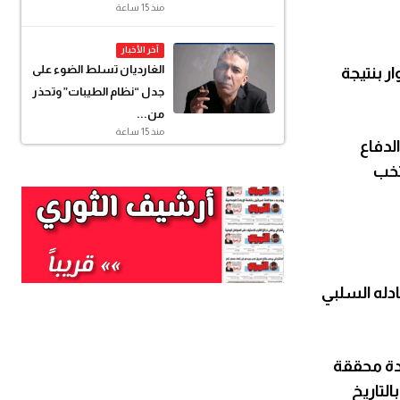
منذ 15 ساعة
آخر الأخبار
الغارديان تسلط الضوء على
 بنتيجة
جدل “نظام الطيبات” وتحذر
من...
منذ 15 ساعة
لدفاع
تخب
ادله السلبي
دة محققة
التاريخ