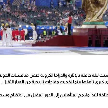
ليلة حافلة بالإثارة والدراما الكروية ضمن منافسات الجولة 
فة لتبدأ ملامح المتأهلين إلى الدور المقبل في الاتضاح وس