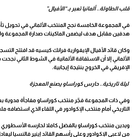
قلب الطاولة.. ألمانيا تعبر بـ “الأفيال”
في المجموعة الخامسة نجح المنتخب الألماني في تحويل ت
هدفين مقابل هدف ليضمن الماكينات صدارة المجموعة والتأ
وكان قائد الأفيال الإيفوارية فرانك كيسيه قد افتتح التسج
الألماني إلا أن الاستفاقة الألمانية في الشوط الثاني نجح
الإفريقي في الخروج بنتيجة إيجابية.
ليلة تاريخية.. حارس كوراساو يصنع المعجزة
وفي ذات المجموعة فجّر منتخب كوراساو مفاجأة مدوية بعدم
التاريخي أمام منتخب الإكوادور في اللقاء الذي استضافه
ويدين منتخب كوراساو بالفضل كاملا لحارسه الأسطوري 
من لاعبي الإكوادور وعلى رأسهم القائد إينير فالنسيا ليعاد