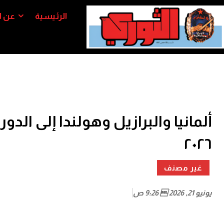
الرئيسية
عن ا
ألمانيا والبرازيل وهولندا إلى الدو
٢٠٢٦
غير مصنف
يونيو 21, 2026  9:26 ص