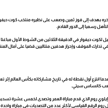
أخره بهدف إلى فوز ثمين وصعب على نظيره منتخب كوت ديفوار
هل رسميا إلى الدور القادم.
يل لكوت ديفوار في الدقيقة الثلاثين من الشوط الأول مباغتا ا
ت في تدارك الموقف وإحراز هدفين متتاليين قضيا على آمال المن
ا انتزع أول نقطة له في تاريخ مشاركاته بكأس العالم إثر تع
 ملعب كانساس سيتي.
إيلوي روم الذي قدم مباراة العمر وتصدى لخمس عشرة تسدي
ل روم الرقم القياسي لأكثر عدد من التصديات في مباراة واحدة ب