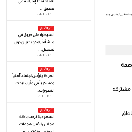
لناقلة نفط إماراتية في
مضيق...
مختطفين/ هادي هيج
منذ 4 ساعات
آخر الأخبار
السيطرة على حريق في
منشأة أرامكو بجيزان دون
تسجيل...
منذ 4 ساعات
اصمة
آخر الأخبار
العرادة يترأس اجتماعاً أمنياً
وعسكرياً في مأرب لبحث
حتجز، يعقبها تشكيل لجان مشتركة
التطورات...
منذ 11 ساعة
آخر الأخبار
ناطق
السعودية ترحب بإدانة
مجلس الأمن هجمات
الحوثيين وتؤكد دعم...