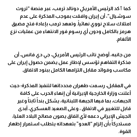
كما ٲكد الرئيس الأمريكي دونالد ترمب، عبر منصة “تروث
سوشيال”، أن إيران وافقت بموجب المذكرة على عدم
امتلاك سلاح نووي نهائياً. وتعهد ترمب بإعادة فتح مضيق
هرمز بالكامل ودون أي رسوم فور الانتهاء من عمليات نزع
الألغام.
من جانبه، أوضح نائب الرئيس الأمريكي، جي دي فانس، أن
مذكرة التفاهم تؤسس لإطار عمل يضمن حصول إيران على
مكاسب وفوائد مقابل التزامها الكامل ببنود الاتفاق.
في المقابل، رسمت طهران محدداتها لتنفيذ المذكرة؛ حيث
أعلنت وزارة الخارجية الإيرانية أن إنهاء الحرب على كافة
الجبهات، بما فيها الجبهة اللبنانية، يشكل بنداً ثابتاً وغير
قابل للتغيير في الاتفاق ، وعلى الصعيد العسكري، أبدى
الجيش الإيراني دعمه لأي اتفاق يصون مصالح البلاد العليا،
مستدركاً بأن إلزام “العدو” بتعهداته يتطلب استمرار إظهار
القوة.