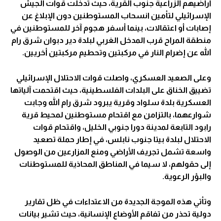
أراضيهم الزراعية جنوب القرية، حيث تدخلت قوات الجيش
الإسرائيلي لتأمين انسحاب المستوطنين دون الإبلاغ عن
إصابات أو اعتقالات، بينما أسفر هجوم آخر للمستوطنين في
منطقة المراح قرب المدخل الغربي لبلدة دير دبوان شرق رام
الله عن إضرام النار في مركبتين وتحطيم مركبتين أخريين.
وعلى الصعيد العسكري، واصلت قوات الاحتلال الإسرائيلي
تضييق الخناق على البلدات الفلسطينية، حيث اقتحمت آلياتها
العسكرية بلدة سلواد وقرية يبرود شرق رام الله وجابت
شوارعهما، بالتزامن مع اقتحام مستوطنين لمحيط قرية
رابود التابعة لمدينة دورا جنوبي الخليل، واقتحام قوات
الاحتلال لبلدة بيتا جنوب نابلس، في إطار حملة تصعيد
واسعة تشمل تجريف الأراضي ومنع المزارعين من الوصول
إلى حقولهم، لا سيما في المناطق المحاذية للمستوطنات
والبؤر الرعوية.
وتأتي هذه الموجة الجديدة من الاعتداءات في ظل تقارير
دولية تحذر من تفاقم الأوضاع الإنسانية، حيث تشير بيانات