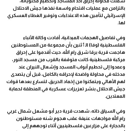
شملت محاولة إحراق أحد المساجد وتحطيم محتوياته،
بالتزامن مع عمليات اقتحام واسعة نفذها جيش الاحتلال
الإسرائيلي لتأمين هذه الاعتداءات وتوفير الغطاء العسكري
لها.
وفي تفاصيل الهجمات الميدانية، أفادت وكالة الأنباء
الفلسطينية (وفا) الٲثنين بأن مجموعة من المستوطنين
هاجمت قرية برقا شرق رام الله، حيث أقدموا على إحراق
مركبة فلسطينية كانت متوقفة بالقرب من مسجد النور،
وعمدوا إلى تحطيم أبواب المسجد وإشعال النيران عند
مدخله في محاولة واضحة لإحراقه بالكامل، قبل أن يتصدى
لهم الأهالي ويتمكنوا من إخماد الحريق، لتسارع بعدها قوات
جيش الاحتلال بنشر تعزيزات عسكرية في المنطقة لحماية
المعتدين.
وفي السياق ذاته، شهدت قرية دير أبو مشعل شمال غربي
رام الله مواجهات عنيفة عقب هجوم شنه مستوطنون
بالحجارة على مزارعين فلسطينيين أثناء توجههم إلى