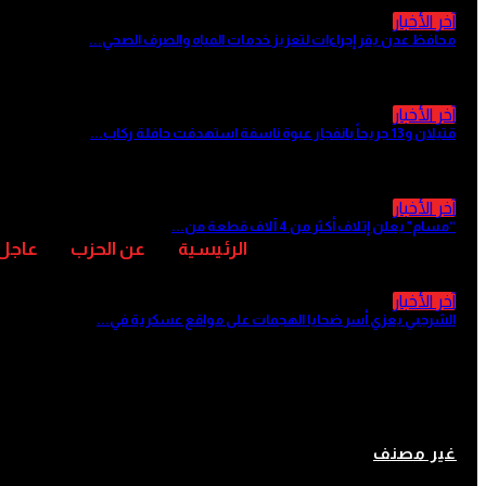
آخر الأخبار
محافظ عدن يقر إجراءات لتعزيز خدمات المياه والصرف الصحي...
منذ 6 ساعات
آخر الأخبار
قتيلان و13 جريحاً بانفجار عبوة ناسفة استهدفت حافلة ركاب...
منذ 7 ساعات
آخر الأخبار
“مسام” يعلن إتلاف أكثر من 4 آلاف قطعة من...
منذ 8 ساعات
الرئيسية
عن الحزب
عاجل
آخر الأخبار
الشرجبي يعزي أسر ضحايا الهجمات على مواقع عسكرية في...
منذ 8 ساعات
إسرائيل ترفض اتفاق ترمب مع إيران
غير مصنف