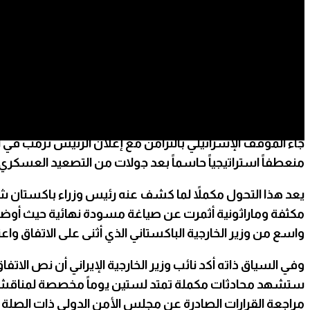
ٲعلنت إسرائيل رفضها القاطع للاتفاق الدبلوماسي المفاجئ الذي
ترمب صراحة بأن تل أبيب لا تعتبر نفسها ملزمة بهذه التفاهما
منعطفاً استراتيجياً حاسماً بعد جولات من التصعيد العسكر
يعد هذا التحول مكملاً لما كشف عنه رئيس وزراء باكستان 
واسع من وزير الخارجية الباكستاني الذي أثنى على الاتفاق وا
وفي السياق ذاته أكد نائب وزير الخارجية الإيراني أن نص الاتف
ستشهد محادثات مكملة تمتد لستين يوماً مخصصة لمناقشة تف
مراجعة القرارات الصادرة عن مجلس الأمن الدولي ذات الصلة 