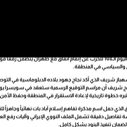
 أبرمته الولايات المتحدة الأمريكية مع إيران حيث أبلغ رئيس ا
ت وأنها لن تسحب قواتها من الأراضي اللبنانية بناء عليها.
جاء الموقف الإسرائيلي بالتزامن مع إعلان الرئيس ترمب في اليوم الـ108 للحرب عن إت
ي والسياسي في المنطقة.
شهباز شريف الذي أكد نجاح جهود بلاده الدبلوماسية في ال
عتبره خطوة تاريخية لإعادة الاستقرار في المنطقة وحفظ الأمن
اق الذي حمل اسم مذكرة تفاهم إسلام آباد بات نهائياً وجاهزاً 
اصيل دقيقة تشمل الملف النووي الإيراني وآليات رفع العق
لضمان تنفيذ البنود بشكل كامل.