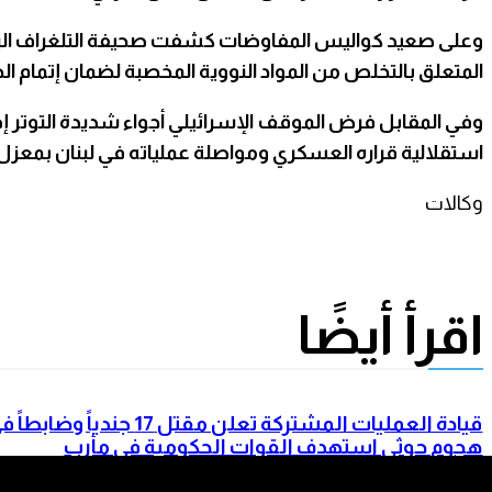
وعلى صعيد كواليس المفاوضات كشفت صحيفة التلغراف البري
المتعلق بالتخلص من المواد النووية المخصبة لضمان إتمام ال
وفي المقابل فرض الموقف الإسرائيلي أجواء شديدة التوتر إذ
استقلالية قراره العسكري ومواصلة عملياته في لبنان بمعزل
وكالات
اقرأ أيضًا
قيادة العمليات المشتركة تعلن مقتل 17 جندياً وضابطا
هجوم حوثي استهدف القوات الحكومية في مأرب
وحضرموت