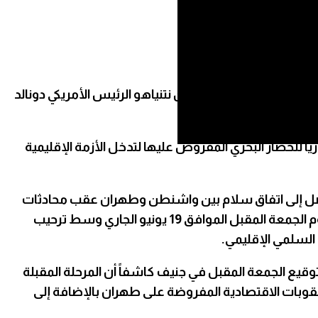
لوزراء الإسرائيلي بنيامين نتنياهو الرئيس الأمريكي دونالد
مام اتفاق مع طهران يتضمن رفعاً فورياً للحصار البحري المفروض عليها لتدخل الأزمة الإقليمية
توصل إلى اتفاق سلام بين واشنطن وطهران عقب محادثات
مكثفة وماراثونية أثمرت عن صياغة مسودة نهائية حيث أوضح شريف أن مراسم التوقيع الرسمية ستعقد في سويسرا يوم الجمعة المقبل الموافق 19 يونيو الجاري وسط ترحيب
 السلمي الإقليمي.
للتوقيع الجمعة المقبل في جنيف كاشفاً أن المرحلة المقبلة
وبات الاقتصادية المفروضة على طهران بالإضافة إلى