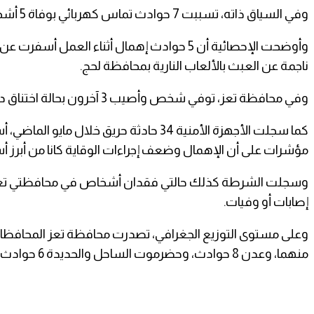
وفي السياق ذاته، تسببت 7 حوادث تماس كهربائي بوفاة 5 أشخاص وإصابة 3 آخرين، فيما لقي 6 أشخاص مصرعهم نتيجة السقوط من مرتفعات جبلية أو مبانٍ ومنشآت مختلفة.
ناجمة عن العبث بالألعاب النارية بمحافظة لحج.
وفي محافظة تعز، توفي شخص وأصيب 3 آخرون بحالة اختناق داخل بئر بسبب غازات عوادم مضخة مياه، في حادثة عُزيت إلى الإهمال وعدم اتباع إجراءات السلامة والإنقاذ.
مؤشرات على أن الإهمال وضعف إجراءات الوقاية كانا من أبرز أس
وسجلت الشرطة كذلك حالتي فقدان أشخاص في محافظتي تعز وال
إصابات أو وفيات.
منهما، وعدن 8 حوادث، وحضرموت الساحل والحديدة 6 حوادث لكل منهما، وحضرموت الوادي والصحراء 4 حوادث، والمهرة 3 حوادث، وحجة حادثتين، وسقطرى حادثة واحدة.