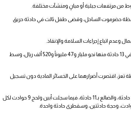
ن وإصابة 3 آخرين، بينما توفي طفلان غرقاً في محافظة حضرموت الساحل، وقضى طفل ثالث في حادثة حريق
كما سجلت الأجهزة الأمنية 34 حادثة حريق خلال مايو الماضي، أسفرت عن إصابة 6 أشخاص، فيما بلغت الخسائر المادية الموثقة في 13 حادثة منها نحو مليار و47 مليوناً و520 ألف ريال، وسط
تعز، اقتصرت أضرارهما على الخسائر المادية دون تسجيل
وعلى مستوى التوزيع الجغرافي، تصدرت محافظة تعز المحافظات بعدد 29 حادثة غير جنائية، تلتها شبوة بـ27 حادثة، ثم مأرب بـ18 حادثة، والضالع بـ11 حادثة، فيما سجلت أبين ولحج 9 حوادث لكل