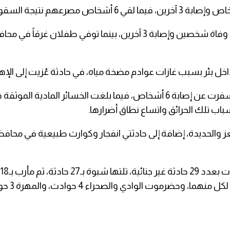
وأوضحت الإحصائية أن 5 حوادث إهمال أثناء العمل أسفرت عن وفاة شخصي
باب تلك الحرائق واتساع نطاق أضرارها.
حديدة، إضافة إلى حادثتي انفجار وكوارث طبيعية في محافظة 