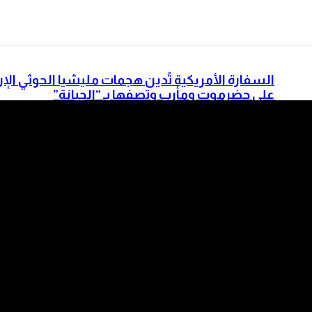
السفارة الأمريكية تُدين هجمات مليشيا الحوثي الإر
على حضرموت ومأرب وتصفها بـ “الجبانة”