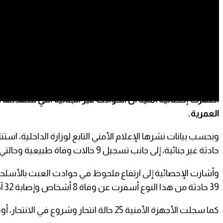
(عدن) – “صحيفة الثوري”:
العمرية.
حادثة غير جنائية، إلى جانب تسجيل 9 حالات وفاة طبيعية وحالتي فقدان أشخاص.
وأشارت الإحصائية إلى ارتفاع ملحوظ في حوادث العبث بالأسلحة
39 حادثة من هذا النوع أسفرت عن وفاة 8 أشخاص وإصابة 32 آخرين، في ظل الانتشار الواسع للسلاح وضعف الالتزام بإجراءات السلامة والأمان عند التعامل معه.
كما سجلت الأجهزة الأمنية 25 حالة انتحار وشروع في الانتحار، أودت بحياة 16 شخصاً وأدت إلى إصابة 9 آخرين.