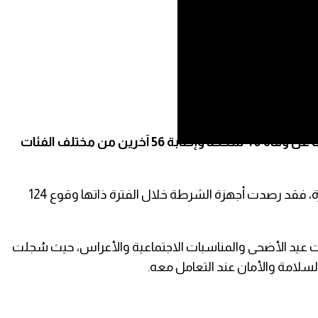
أظهرت إحصائية أمنية أن الحوادث غير الجنائية التي شهدتها المحافظات والمناطق المحررة خلال شهر مايو الماضي أسفرت عن وفاة 40 شخصاً وإصابة 56 آخرين من مختلف الفئات
وبحسب بيانات نشرها الإعلام الأمني التابع لوزارة الداخلية، استناداً إلى التقارير اليومية الواردة عبر الإدارة العامة للقيادة والسيطرة، فقد رصدت أجهزة الشرطة خلال الفترة ذاتها وقوع 124
ات عيد الأضحى والمناسبات الاجتماعية والأعراس، حيث سُجلت