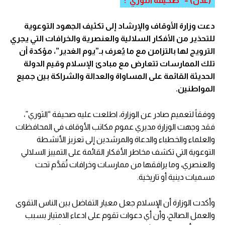
(عدن) – “صحيفة الثوري”:
دعت وزارة الأوقاف والإرشاد إلى تكثيف الجهود التوعوية
للتحذير من الأفكار السلالية والعنصرية والخرافات التي يجري
الترويج لها بالتزامن مع ما يُعرف بـ”يوم الغدير”، مؤكدة أن
تلك الممارسات تتعارض مع مبادئ الإسلام وقيم الدولة
الحديثة القائمة على المساواة والعدالة والشراكة بين جميع
المواطنين.
ووفقاً لتعميم صادر عن الوزارة، اطلعت عليه صحيفة “الثوري”،
فقد وجهت الوزارة مديري عموم مكاتب الأوقاف في المحافظات
والعلماء والخطباء والدعاة والمرشدين إلى تعزيز الأنشطة
التوعوية التي تكشف مخاطر الأفكار القائمة على التمييز السلالي
والعنصري، وما يرافقها من ممارسات وخرافات تُقدَّم تحت
مسميات دينية أو تاريخية.
وأكدت الوزارة أن الإسلام جعل معيار التفاضل بين الناس التقوى
والعمل الصالح، وأن أي دعوات تقوم على ادعاء الامتياز بسبب