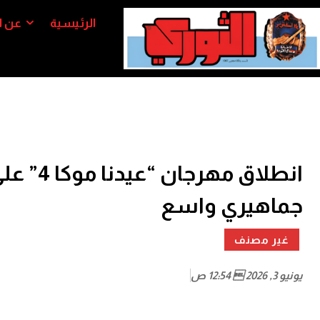
الرئيسية
عن ا
انطلاق 
جماهيري واسع
غير مصنف
يونيو 3, 2026  12:54 ص