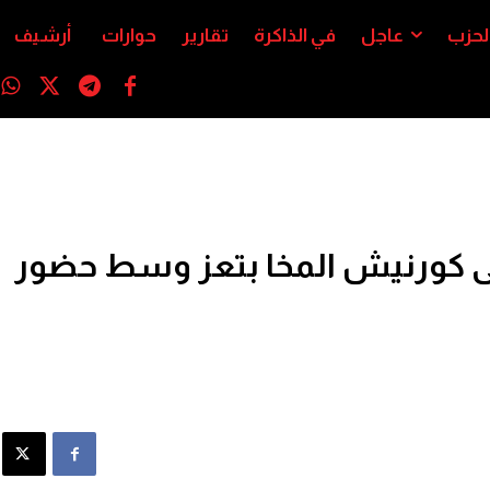
لحزب
عاجل
في الذاكرة
تقارير
حوارات
أرشيف
مهرجان “عيدنا موكا 4” على كورنيش المخا بتعز وسط حضور