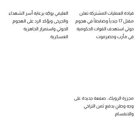
قيادة العمليات المشتركة تعلن
العليمي يوجّه برعاية أسر الشهداء
مقتل 17 جندياً وضابطاً في هجوم
والجرحى ويؤكد الرد على الهجوم
حوثي استهدف القوات الحكومية
الحوثي واستمرار الجاهزية
في مأرب وحضرموت
العسكرية
مجزرة الرويك.. صفعة جديدة على
وجه وطنٍ يدفع ثمن التراخي
والانقسام