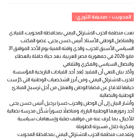
المحويت – صحيفة الثوري:
نعت منظمة الحزب الاشتراكي اليمني بمحافظة المحويت، القيادي
والمناضل الوطني الأستاذ أنيس حسن يحيى، عضو المكتب
السياسي الأسبق للحزب، والذي وافته المنية يوم الأحد الموافق 31
مايو 2026 في جمهورية مصر العربية، بعد حياة حافلة بالعطاء
والنضال السياسي والفكري والثقافي.
وأكد بيان النعي أن الفقيد يُعد أحد القيادات التاريخية المؤسسة
للحزب الاشتراكي اليمني، ومن أبرز الشخصيات الوطنية التي كرّست
حياتها للدفاع عن قضايا الوطن والعمل من أجل ترسيخ المبادئ
الوطنية والنضالية.
وأشار البيان إلى أن الوطن والحزب خسرا برحيل أنيس حسن يحيى
أحد رموزهما الوطنية البارزة، ومناضلاً جسوراً شكّل مدرسة نضالية
للأجيال، بما عُرف عنه من مواقف صلبة وإسهامات سياسية
وفكرية خلال مسيرته الطويلة.
وتقدمت منظمة الحزب الاشتراكي اليمني بمحافظة المحويت