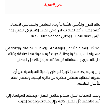
نص التعزية
ببالغ الحزن والأسى، تلقّينا نبأ وفاة المناضل والسياسي الأستاذ
أحمد الهيال، أحد القيادات البارزة في الحزب الاشتراكي اليمني، الذي
كرّس حياته للنضال الوطني وخدمة قضايا شعبه.
لقد كان الفقيد مثالاً في النزاهة والالتزام، وترك بصمات واضحة في
مسيرته السياسية والوطنية، حيث عُرف بمواقفه الصادقة وثباته
على المبادئ، وإسهاماته في مختلف مراحل العمل الوطني.
وإن رحيله يعد خسارة كبيرة للوطن وللحياة السياسية، غير أن
سيرته النضالية ستظل حاضرة في ذاكرة الجميع، ومصدر إلهام
للأجيال القادمة.
وبهذا المصاب الجلل، نتقدّم بخالص التعازي وعظيم المواساة إلى
أسرة الفقيد وآل الهيال كافة، وإلى قيادات وقواعد الحزب