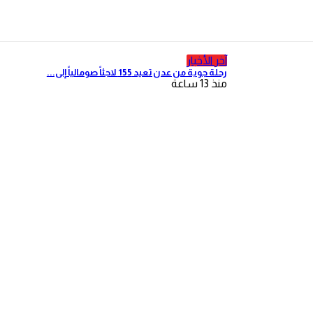
آخر الأخبار
رحلة جوية من عدن تعيد 155 لاجئاً صومالياً إلى...
منذ 13 ساعة