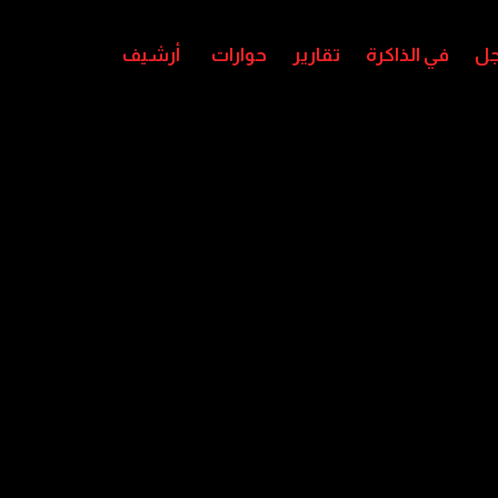
جل
في الذاكرة
تقارير
حوارات
أرشيف
آخر الأخبار
عملية “الوعد الحاسم” تستهدف مواقع للحوثيين في صعدة وا
منذ 11 ساعة