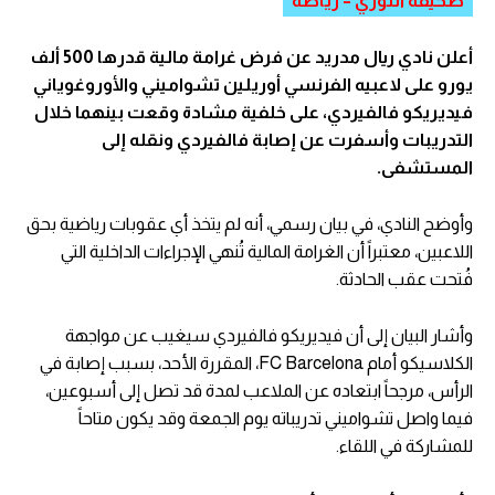
صحيفة الثوري – رياضة
أعلن نادي ريال مدريد عن فرض غرامة مالية قدرها 500 ألف
يورو على لاعبيه الفرنسي أوريلين تشواميني والأوروغوياني
فيديريكو فالفيردي، على خلفية مشادة وقعت بينهما خلال
التدريبات وأسفرت عن إصابة فالفيردي ونقله إلى
المستشفى.
وأوضح النادي، في بيان رسمي، أنه لم يتخذ أي عقوبات رياضية بحق
اللاعبين، معتبراً أن الغرامة المالية تُنهي الإجراءات الداخلية التي
فُتحت عقب الحادثة.
وأشار البيان إلى أن فيديريكو فالفيردي سيغيب عن مواجهة
الكلاسيكو أمام FC Barcelona، المقررة الأحد، بسبب إصابة في
الرأس، مرجحاً ابتعاده عن الملاعب لمدة قد تصل إلى أسبوعين،
فيما واصل تشواميني تدريباته يوم الجمعة وقد يكون متاحاً
للمشاركة في اللقاء.