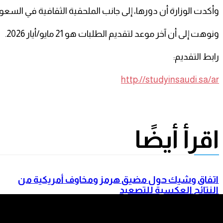
وأكدت الوزارة أن دورها، إلى جانب الملحقية الثقافية في السع
ونوهت إلى أن آخر موعد لتقديم الطلبات هو 21 مايو/أيار 2026.
رابط التقديم:
http://studyinsaudi.sa/ar‎⁠
اقرأ أيضًا
اتفاق وشيك حول مضيق هرمز ومخاوف أمريكية من
النتائج العكسية للتصعيد
اليمن يطالب مجلس الأمن بوقف الدعم الإيراني للحوثيي