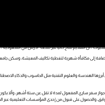
ً عن فتح باب التسجيل أمام الطلاب اليمنيين للتنافس على منح دراسي
ك”، أن التقديم متاح حالياً عبر منصة “ادرس في السعودية”، دا
ة، إضافة إلى مكافأة شهرية لتغطية تكاليف المعيشة، وسكن جام
برزها الهندسة والعلوم التقنية مثل الحاسوب والذكاء الاصطناع
 جواز سفر ساري المفعول لمدة لا تقل عن ستة أشهر، وألا يكو
وابق، والحصول على قبول من إحدى المؤسسات التعليمية عبر ال