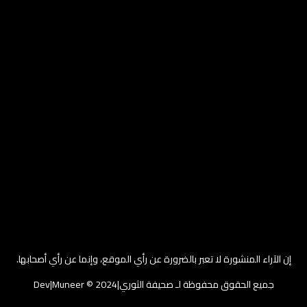
إن الآراء المنشورة لا تعبر بالضرورة عن رأي الموقع، وإنما عن رأي أصحابها.
جميع الحقوق محفوظة لـ صحيفة الثوري|2024 © Dev|Muneer