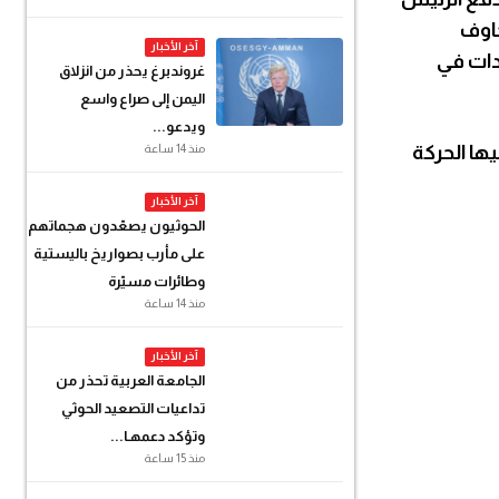
خاوف
آخر الأخبار
دات في
غروندبرغ يحذر من انزلاق
اليمن إلى صراع واسع
ويدعو...
منذ 14 ساعة
ها الحركة
آخر الأخبار
الحوثيون يصعّدون هجماتهم
على مأرب بصواريخ باليستية
وطائرات مسيّرة
منذ 14 ساعة
آخر الأخبار
الجامعة العربية تحذر من
تداعيات التصعيد الحوثي
وتؤكد دعمهـا...
منذ 15 ساعة