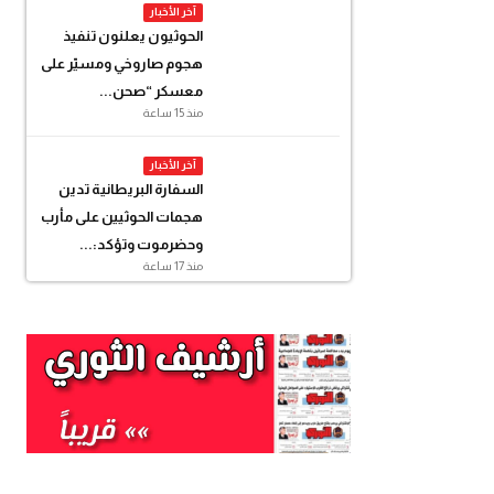
آخر الأخبار
الحوثيون يعلنون تنفيذ
هجوم صاروخي ومسيّر على
معسكر “صحن...
منذ 15 ساعة
آخر الأخبار
السفارة البريطانية تدين
هجمات الحوثيين على مأرب
وحضرموت وتؤكد:...
منذ 17 ساعة