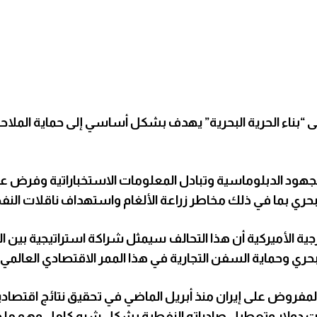
 “بناء الحرية البحرية” يهدف بشكل أساسي إلى حماية الملاحة
هود الدبلوماسية وتبادل المعلومات الاستخباراتية وفرض ع
البحري بما في ذلك مخاطر زراعة الألغام واستهداف ناقلات النف
ية الأميركية أن هذا التحالف سيمثل شراكة استراتيجية بين الو
بحري وحماية السفن التجارية في هذا الممر الاقتصادي العالمي.
لمفروض على إيران منذ أبريل الماضي في تحقيق نتائج اقتصاد
ارات دولار وتعطيل صادراته النفطية بشكل شبه كامل وهو ما 